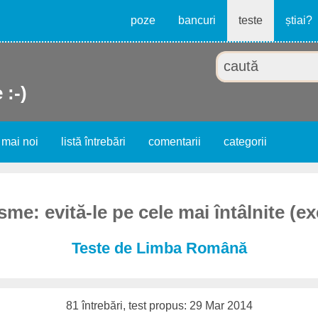
poze
bancuri
teste
știai?
 :-)
 mai noi
listă întrebări
comentarii
categorii
me: evită-le pe cele mai întâlnite (e
Teste de Limba Română
81 întrebări, test propus: 29 Mar 2014