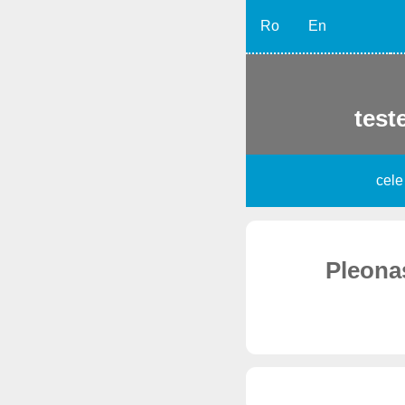
Ro
En
teste
cele
Pleonas