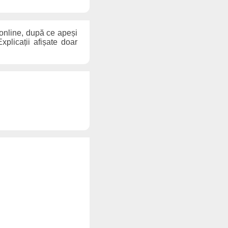
 online, după ce apeși
xplicații afișate doar