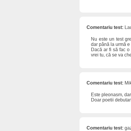
Comentariu test:
Lau
Nu este un test gre
dar până la urmă e 
Dacă ar fi să fac 
vrei tu, că se va ch
Comentariu test:
Mik
Este pleonasm, dar 
Doar poetii debutan
Comentariu test:
gaz