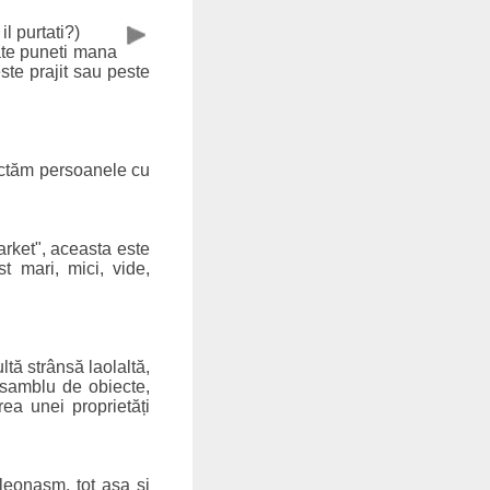
il purtati?)
ate puneti mana
te prajit sau peste
ectăm persoanele cu
rket", aceasta este
t mari, mici, vide,
tă strânsă laolaltă,
nsamblu de obiecte,
rea unei proprietăți
leonasm, tot așa și