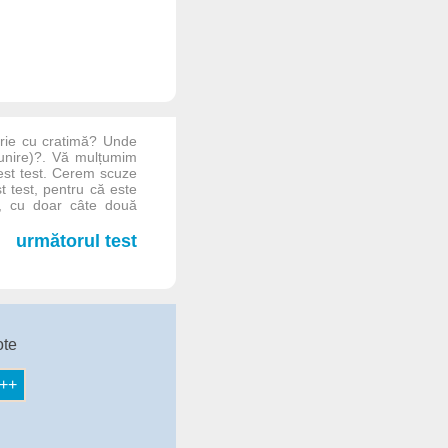
rie cu cratimă? Unde
 unire)?. Vă mulțumim
cest test. Cerem scuze
t test, pentru că este
t, cu doar câte două
următorul test
ote