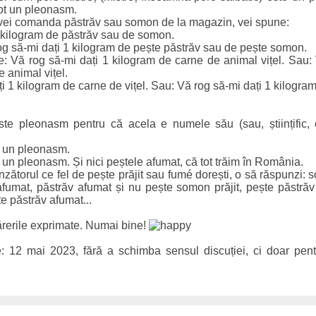
ot un pleonasm.
 vei comanda păstrăv sau somon de la magazin, vei spune:
1 kilogram de păstrăv sau de somon.
og să-mi dați 1 kilogram de pește păstrăv sau de pește somon.
e: Vă rog să-mi dați 1 kilogram de carne de animal vițel. Sau:
 animal vițel.
ți 1 kilogram de carne de vițel. Sau: Vă rog să-mi dați 1 kilogram
te pleonasm pentru că acela e numele său (sau, științific, 
e un pleonasm.
un pleonasm. Și nici peștele afumat, că tot trăim în România.
zătorul ce fel de pește prăjit sau fumé dorești, o să răspunzi: s
fumat, păstrăv afumat și nu pește somon prăjit, pește păstrăv p
e păstrăv afumat...
rerile exprimate. Numai bine!
: 12 mai 2023, fără a schimba sensul discuției, ci doar pentru