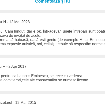
Comentează și tu
r N - 12 Mai 2023
u. Cam lunguț, dar e ok. Într-adevăr, unele întrebări sunt poate
ceva de învățat de acolo.
o remarcă haioasă, dacă ești geniu (de exemplu Mihai Eminescu)
ema expresie artistică, noi, ceilalți, trebuie să respectăm norme
i F. - 2 Apr 2017
pentru ca l-a scris Eminescu, se trece cu vederea.
ti comit erori,cele ale consacratilor se numesc licente.
zetarul - 13 Mar 2015