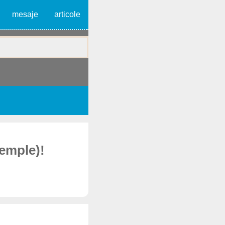
mesaje
articole
xemple)!