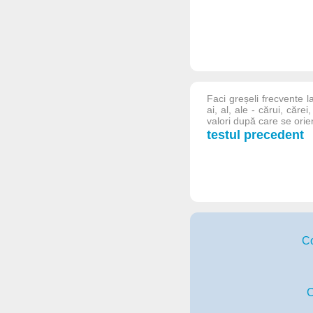
Faci greșeli frecvente l
ai, al, ale - cărui, căr
valori după care se orie
testul precedent
Co
C