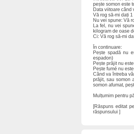
pește somon este t
Data viitoare când
Vă rog să-mi dați 
Nu vei spune: Vă r
La fel, nu vei spun
kilogram de oase de
Ci: Vă rog să-mi da
În continuare:
Pește spadă nu es
espadon)
Pește prăjit nu est
Pește fumé nu este 
Când va întreba vân
prăjit, sau somon a
somon afumat, peșt
Mulțumim pentru pă
[Răspuns editat pe
răspunsului ]