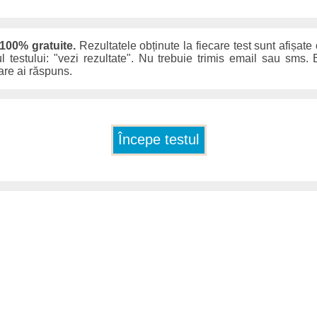
 100% gratuite.
Rezultatele obținute la fiecare test sunt afișate
ul testului: "vezi rezultate". Nu trebuie trimis email sau sms. E
care ai răspuns.