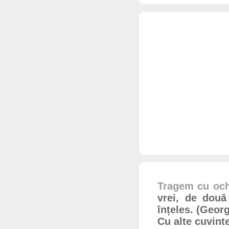
Tragem cu och
vrei, de două 
înțeles. (Geor
Cu alte cuvint