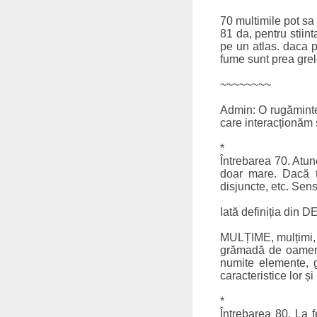
70 multimile pot sa f
81 da, pentru stiin
pe un atlas. daca 
fume sunt prea grele
~~~~~~~~
Admin: O rugăminte
care interacționăm ș
*
Întrebarea 70. Atu
doar mare. Dacă te
disjuncte, etc. Sens
Iată definiția din D
MULȚIME, mulțimi, N
grămadă de oameni;
numite elemente, gr
caracteristice lor și
*
Întrebarea 80. La 