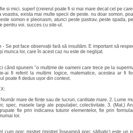
ie si mici. super! (creierul poate fi si mai mare decat cel pe care 
ta voastra, exista mai multe specii de peste. nu doar somon. po
peste somon e pleonasm, atunci peste pastrav, peste spada, pes
 pentru voi. succes cu site-ul.
 - Se pot face observații fară să insultăm. E important să resp
i munca lor, care în acest caz nu este de neglijat.
nci când spunem "o mulțime de oameni care trece pe la superma
-ai fi referit la mulțimi logice, matematice, acestea ar fi fos
ul poate fi dedus ușor din context.
EX:
umăr mare de ființe sau de lucruri, cantitate mare. 2. Lume mul
 spec. masele largi ale populației; colectivitate. 3. (Mat.) A
upate fie prin indicarea tuturor elementelor, fie prin formula
 numai lor.
fel cum porc mistreț (mistreț înseamnă porc sălbatic) este un p