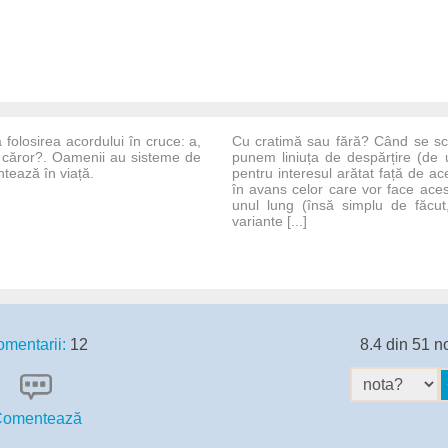
a folosirea acordului în cruce: a,
Cu cratimă sau fără? Când se sc
ei, căror?. Oamenii au sisteme de
punem liniuța de despărțire (de
ntează în viață.
pentru interesul arătat față de a
în avans celor care vor face aces
unul lung (însă simplu de făcu
variante [...]
mentarii:
12
8.4 din 51 n
omentează