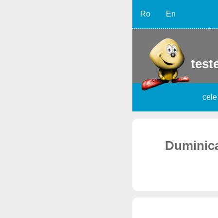
Ro
En
teste
cele
Duminica 