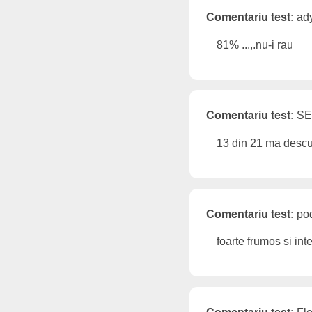
Comentariu test:
ady
81% ...,.nu-i rau
Comentariu test:
SER
13 din 21 ma descu
Comentariu test:
pod
foarte frumos si int