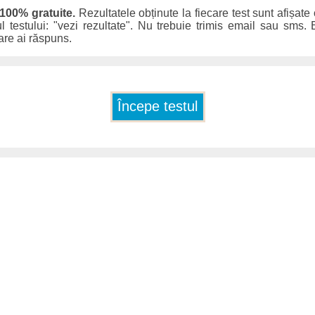
 100% gratuite.
Rezultatele obținute la fiecare test sunt afișate
ul testului: "vezi rezultate". Nu trebuie trimis email sau sms. E
care ai răspuns.