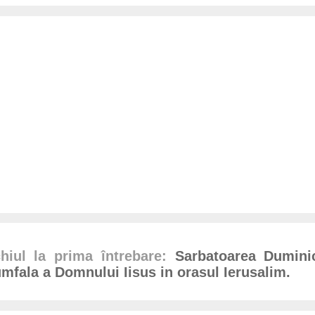
hiul la prima întrebare:
Sarbatoarea Duminic
riumfala a Domnului Iisus in orasul Ierusalim.