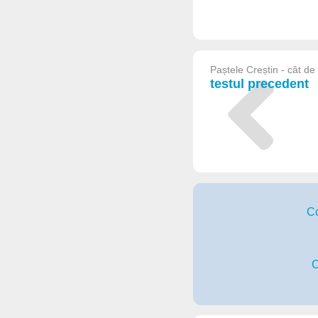
Paștele Creștin - cât de m
testul precedent
Co
C