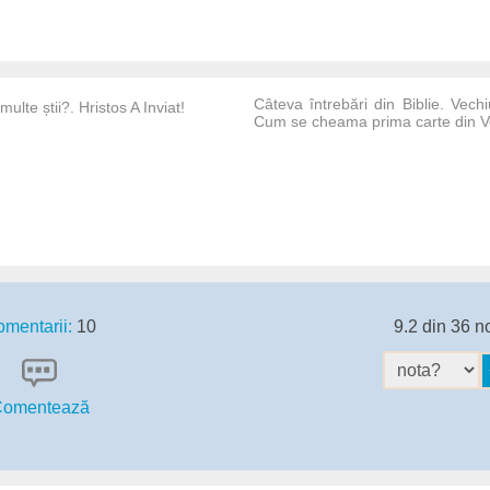
Câteva întrebări din Biblie. Vech
ulte știi?. Hristos A Inviat!
Cum se cheama prima carte din V
mentarii:
10
9.2 din 36 n
omentează