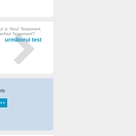
iul și Noul Testament.
echiul Testament?
următorul test
ote