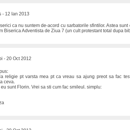
 - 12 Ian 2013
serici ca nu suntem de-acord cu sarbatorile sfintilor. Astea sunt
em Biserica Adventista de Ziua 7 (un cult protestant total dupa bib
i - 20 Oct 2012
spus:
la religie pt varsta mea pt ca vreau sa ajung preot sa fac te
sa ceva.
 eu sunt Florin. Vrei sa sti cum fac smileul. simplu:
eza