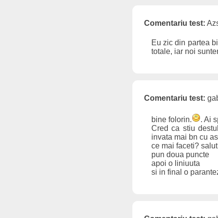
Comentariu test:
Azs
Eu zic din partea bi
totale, iar noi sunt
Comentariu test:
gab
bine folorin.
. Ai 
Cred ca stiu destu
invata mai bn cu a
ce mai faceti? salut
pun doua puncte
apoi o liniuuta
si in final o parant