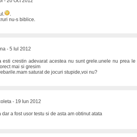
i - 20 Oct 2012
ul.
.
uri nu-s biblice.
na - 5 Iul 2012
 esti crestin adevarat acestea nu sunt grele.unele nu prea le 
corect mai si gresim
rebarile.mam saturat de jocuri stupide,voi nu?
oleta - 19 Iun 2012
dar a fost usor testu si de asta am obtinut atata