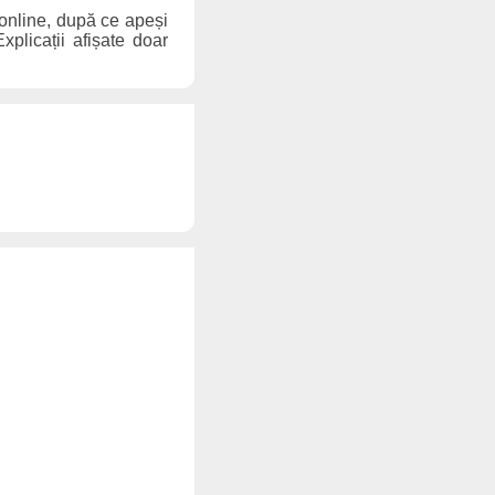
 online, după ce apeși
xplicații afișate doar