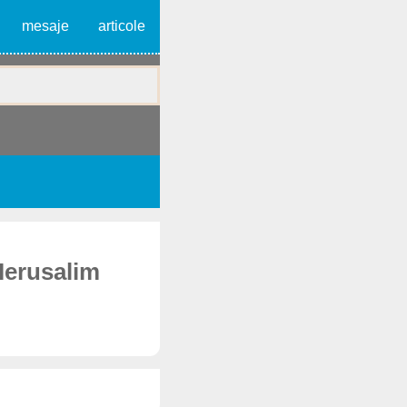
mesaje
articole
 Ierusalim