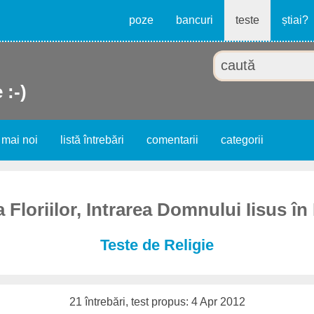
poze
bancuri
teste
știai?
 :-)
 mai noi
listă întrebări
comentarii
categorii
Floriilor, Intrarea Domnului Iisus în
Teste de Religie
21 întrebări, test propus: 4 Apr 2012