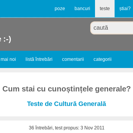
poze
bancuri
teste
știai?
 :-)
 mai noi
listă întrebări
comentarii
categorii
Cum stai cu cunoștințele generale?
Teste de Cultură Generală
36 întrebări, test propus: 3 Nov 2011