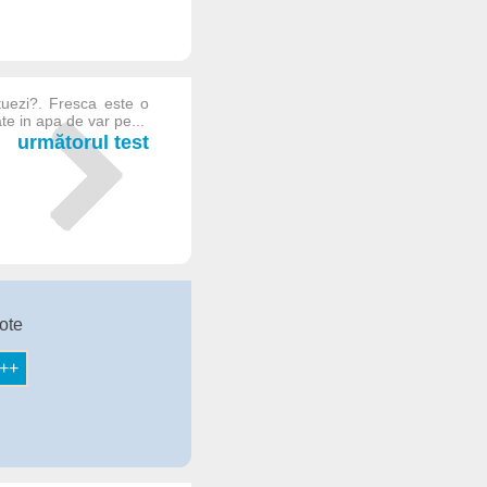
ituezi?. Fresca este o
ate in apa de var pe...
următorul test
ote