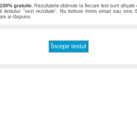
 100% gratuite.
Rezultatele obținute la fiecare test sunt afișate
ul testului: "vezi rezultate". Nu trebuie trimis email sau sms. E
care ai răspuns.