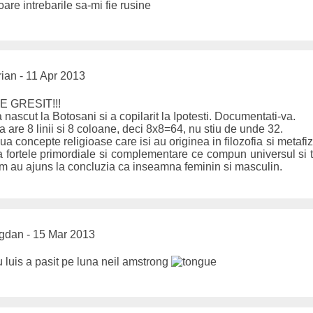
oare intrebarile sa-mi fie rusine
ian - 11 Apr 2013
 GRESIT!!!
nascut la Botosani si a copilarit la Ipotesti. Documentati-va.
a are 8 linii si 8 coloane, deci 8x8=64, nu stiu de unde 32.
ua concepte religioase care isi au originea in filozofia si metafi
a fortele primordiale si complementare ce compun universul si
um au ajuns la concluzia ca inseamna feminin si masculin.
dan - 15 Mar 2013
nu luis a pasit pe luna neil amstrong