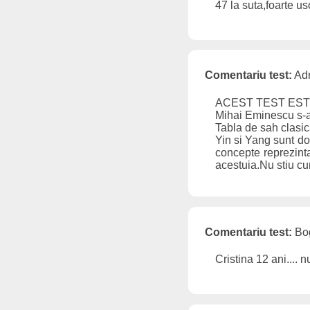
47 la suta,foarte us
Comentariu test:
Adr
ACEST TEST ESTE
Mihai Eminescu s-a 
Tabla de sah clasic
Yin si Yang sunt do
concepte reprezint
acestuia.Nu stiu c
Comentariu test:
Bog
Cristina 12 ani.... 