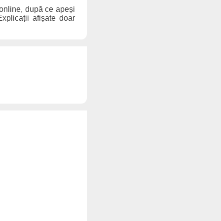
 online, după ce apeși
xplicații afișate doar