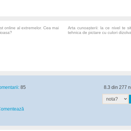
st online al extremelor. Cea mai
Arta cunoașterii: la ce nivel te s
gioasa?
tehnica de pictare cu culori dizolv
mentarii:
85
8.3 din 277 n
omentează