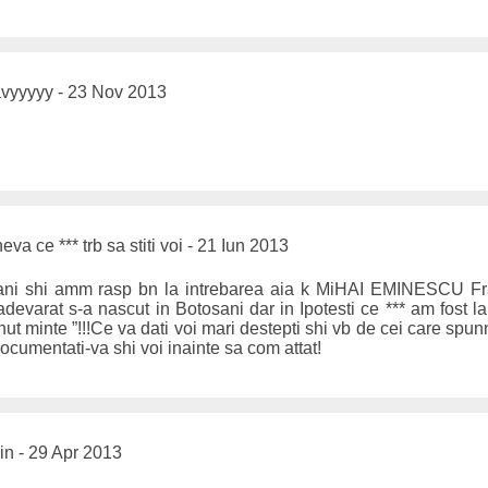
vyyyyy - 23 Nov 2013
eva ce *** trb sa stiti voi - 21 Iun 2013
 ani shi amm rasp bn la intrebarea aia k MiHAI EMINESCU Fra
 adevarat s-a nascut in Botosani dar in Ipotesti ce *** am fost
nut minte ”!!!Ce va dati voi mari destepti shi vb de cei care spu
ocumentati-va shi voi inainte sa com attat!
rin - 29 Apr 2013