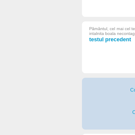
Pământul, cel mai cel te
intalnita boala neconta
testul precedent
Co
C