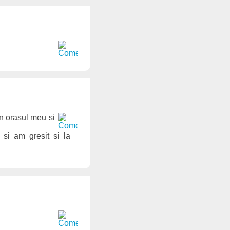
in orasul meu si
si am gresit si la