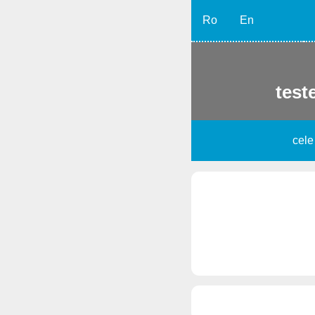
Ro
En
teste
cele