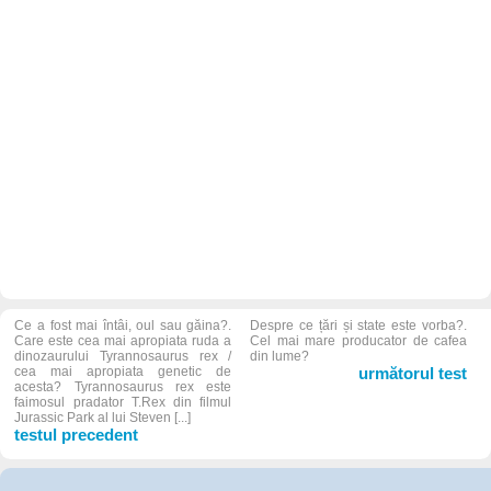
Ce a fost mai întâi, oul sau găina?.
Despre ce țări și state este vorba?.
Care este cea mai apropiata ruda a
Cel mai mare producator de cafea
dinozaurului Tyrannosaurus rex /
din lume?
cea mai apropiata genetic de
următorul test
acesta? Tyrannosaurus rex este
faimosul pradator T.Rex din filmul
Jurassic Park al lui Steven [...]
testul precedent