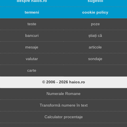
despre haios.ro
sugestii
termeni
cookie policy
teste
poze
bancuri
știați că
mesaje
articole
valutar
sondaje
carte
© 2006 - 2026 haios.ro
Numerale Romane
Transformă numere în text
Calculator procentaje