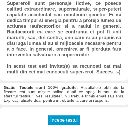
Supereroii sunt personaje fictive, ce poseda
calitati extraordinare, supernaturale, super-puteri
capatate accidental sau mostenite genetic. Ei isi
dedica timpul si energia pentru a proteja lumea de
actiunea raufacatorilor si a raului in general.
Raufacatorii cu care se confrunta ei pot fi unii
marunti, sau, din contra, unii care si-au propus sa
distruga lumea si au si mijloacele necesare pentru
a o face. In general, omenirea ar fi pierduta fara
interventia salvatoare a supereroilor.
In acest test esti invitat(a) sa recunosti cat mai
multi din cei mai cunoscuti super-eroi. Succes. :-)
Gratis. Testele sunt 100% gratuite.
Rezultatele obținute la
fiecare test sunt afișate online, după ce apeși butonul de la
sfârșitul testului: "vezi rezultate". Nu trebuie trimis email sau sms.
Explicații afișate doar pentru întrebările la care ai răspuns.