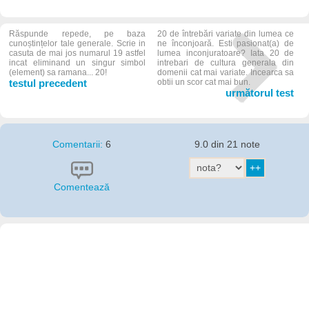
Răspunde repede, pe baza
20 de întrebări variate din lumea ce
cunoștințelor tale generale. Scrie in
ne înconjoară. Esti pasionat(a) de
casuta de mai jos numarul 19 astfel
lumea inconjuratoare? Iata 20 de
incat eliminand un singur simbol
intrebari de cultura generala din
(element) sa ramana... 20!
domenii cat mai variate. Incearca sa
testul precedent
obtii un scor cat mai bun.
următorul test
Comentarii:
6
9.0 din 21 note
Comentează