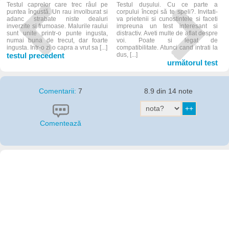
Testul caprelor care trec râul pe
Testul dușului. Cu ce parte a
puntea îngustă. Un rau involburat si
corpului începi să te speli?. Invitati-
adanc strabate niste dealuri
va prietenii si cunostintele si faceti
inverzite si frumoase. Malurile raului
impreuna un test interesant si
sunt unite printr-o punte ingusta,
distractiv. Aveti multe de aflat despre
numai buna de trecut, dar foarte
voi. Poate si legat de
ingusta. Intr-o zi o capra a vrut sa [...]
compatibilitate. Atunci cand intrati la
testul precedent
dus, [...]
următorul test
Comentarii:
7
8.9 din 14 note
Comentează