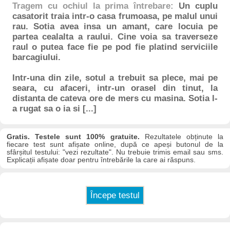
Tragem cu ochiul la prima întrebare:
Un cuplu
casatorit traia intr-o casa frumoasa, pe malul unui
rau. Sotia avea insa un amant, care locuia pe
partea cealalta a raului. Cine voia sa traverseze
raul o putea face fie pe pod fie platind serviciile
barcagiului.
Intr-una din zile, sotul a trebuit sa plece, mai pe
seara, cu afaceri, intr-un orasel din tinut, la
distanta de cateva ore de mers cu masina. Sotia l-
a rugat sa o ia si [...]
Gratis. Testele sunt 100% gratuite.
Rezultatele obținute la
fiecare test sunt afișate online, după ce apeși butonul de la
sfârșitul testului: "vezi rezultate". Nu trebuie trimis email sau sms.
Explicații afișate doar pentru întrebările la care ai răspuns.