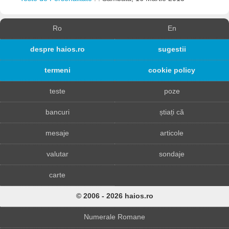
Ro
En
despre haios.ro
sugestii
termeni
cookie policy
teste
poze
bancuri
știați că
mesaje
articole
valutar
sondaje
carte
© 2006 - 2026 haios.ro
Numerale Romane