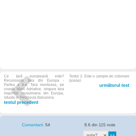
Ce țară europeană este?
Testul 2. Este o campie de coborare
Recunoaște țara din Europa -
(joasa):
Partea a II-a. Tara muntoasa, pe
următorul test
coasta Marii Adriatice, singura tara
majoritar musulmana din Europa,
situata in Peninsula Balcanica.
testul precedent
Comentarii:
54
8.6 din 115 note