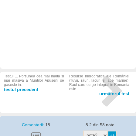
Testul 1. Portiunea cea mai inalta si
Resurse hidrografice ale României
mai masiva a Muntilor Apuseni se
(fluvii, râuri, lacuri și ape marine).
gaseste in:
Raul care curge integral in Romania
testul precedent
este:
următorul test
Comentarii:
18
8.2 din 58 note