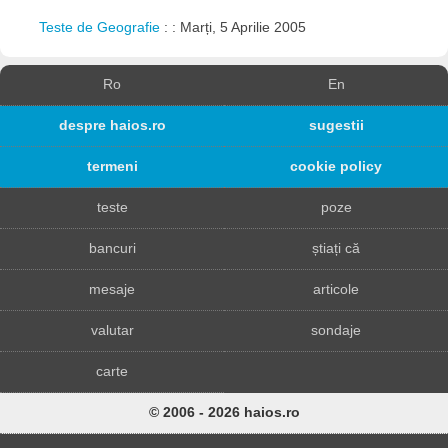
Teste de Geografie
: : Marți, 5 Aprilie 2005
Ro
En
despre haios.ro
sugestii
termeni
cookie policy
teste
poze
bancuri
știați că
mesaje
articole
valutar
sondaje
carte
© 2006 - 2026 haios.ro