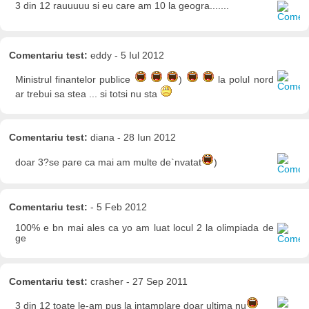
3 din 12 rauuuuu si eu care am 10 la geogra.......
Comentariu test:
eddy - 5 Iul 2012
Ministrul finantelor publice
)
la polul nord
ar trebui sa stea ... si totsi nu sta
Comentariu test:
diana - 28 Iun 2012
doar 3?se pare ca mai am multe de`nvatat
)
Comentariu test:
- 5 Feb 2012
100% e bn mai ales ca yo am luat locul 2 la olimpiada de
ge
Comentariu test:
crasher - 27 Sep 2011
3 din 12 toate le-am pus la intamplare doar ultima nu