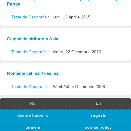
Partea I
Teste de Geografie
: : Luni, 13 Aprilie 2015
Capitalele țărilor din Asia
Teste de Geografie
: : Vineri, 22 Octombrie 2010
România cel mai / cea mai
Teste de Geografie
: : Sâmbătă, 4 Octombrie 2008
Ro
En
despre haios.ro
sugestii
termeni
cookie policy