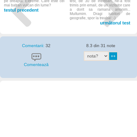
pe dreapta. Extreme. Care este cel
test, de 30 de intrebari, ne-a fost
mai batran vulcan din lume?
trimis prin email, de un vizitator care
testul precedent
a dorit sa ramana anonim...
Multumim. Dragi iubitori de
geografie, spor la treaba! :-)
următorul test
Comentarii:
32
8.3 din 31 note
Comentează