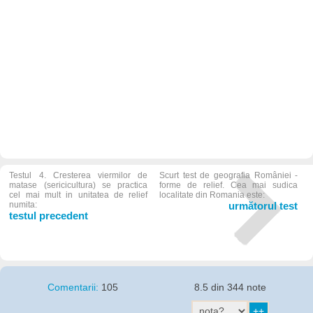
Testul 4. Cresterea viermilor de
Scurt test de geografia României -
matase (sericicultura) se practica
forme de relief. Cea mai sudica
cel mai mult in unitatea de relief
localitate din Romania este:
numita:
următorul test
testul precedent
Comentarii:
105
8.5 din 344 note