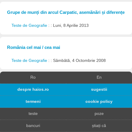
Grupe de munți din arcul Carpatic, asemănări și diferențe
Teste de Geografie
: : Luni, 8 Aprilie 2013
România cel mai / cea mai
Teste de Geografie
: : Sâmbătă, 4 Octombrie 2008
Ro
En
despre haios.ro
sugestii
termeni
cookie policy
teste
poze
bancuri
știați că