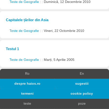
Teste de Geografie
: : Duminică, 12 Decembrie 2010
Capitalele țărilor din Asia
Teste de Geografie
: : Vineri, 22 Octombrie 2010
Testul 1
Teste de Geografie
: : Marți, 5 Aprilie 2005
Ro
En
despre haios.ro
sugestii
termeni
cookie policy
teste
poze