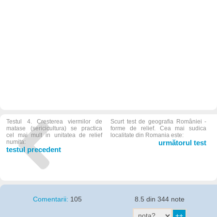
Testul 4. Cresterea viermilor de
Scurt test de geografia României -
matase (sericicultura) se practica
forme de relief. Cea mai sudica
cel mai mult in unitatea de relief
localitate din Romania este:
numita:
următorul test
testul precedent
Comentarii:
105
8.5 din 344 note