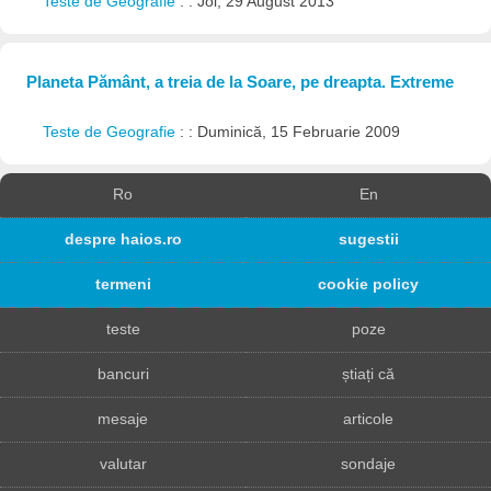
Teste de Geografie
: : Joi, 29 August 2013
Planeta Pământ, a treia de la Soare, pe dreapta. Extreme
Teste de Geografie
: : Duminică, 15 Februarie 2009
Ro
En
despre haios.ro
sugestii
termeni
cookie policy
teste
poze
bancuri
știați că
mesaje
articole
valutar
sondaje