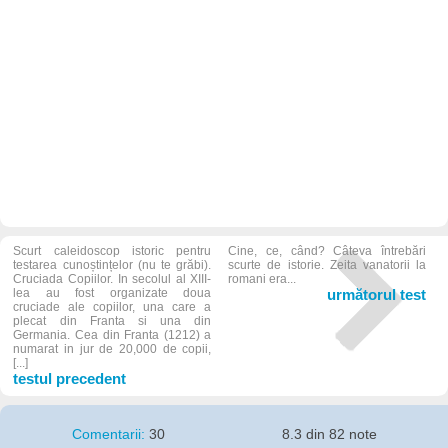
Scurt caleidoscop istoric pentru
Cine, ce, când? Câteva întrebări
testarea cunoștințelor (nu te grăbi).
scurte de istorie. Zeita vanatorii la
Cruciada Copiilor. In secolul al XIII-
romani era...
lea au fost organizate doua
următorul test
cruciade ale copiilor, una care a
plecat din Franta si una din
Germania. Cea din Franta (1212) a
numarat in jur de 20,000 de copii,
[...]
testul precedent
Comentarii:
30
8.3 din 82 note