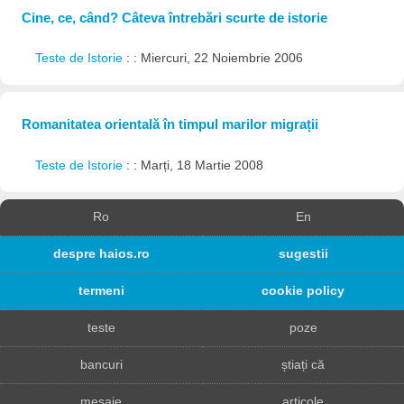
Cine, ce, când? Câteva întrebări scurte de istorie
Teste de Istorie
: : Miercuri, 22 Noiembrie 2006
Romanitatea orientală în timpul marilor migrații
Teste de Istorie
: : Marți, 18 Martie 2008
Ro
En
despre haios.ro
sugestii
termeni
cookie policy
teste
poze
bancuri
știați că
mesaje
articole