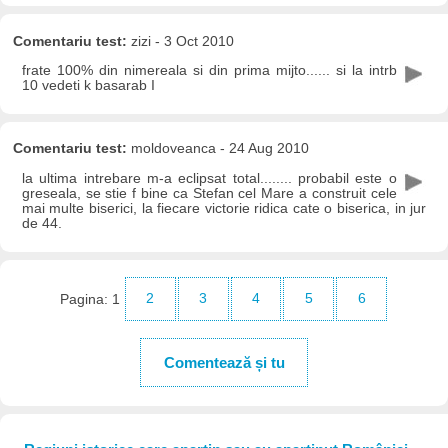
Comentariu test:
zizi - 3 Oct 2010
frate 100% din nimereala si din prima mijto...... si la intrb
10 vedeti k basarab I
Comentariu test:
moldoveanca - 24 Aug 2010
la ultima intrebare m-a eclipsat total........ probabil este o
greseala, se stie f bine ca Stefan cel Mare a construit cele
mai multe biserici, la fiecare victorie ridica cate o biserica, in jur
de 44.
Pagina:
1
2
3
4
5
6
Comentează și tu