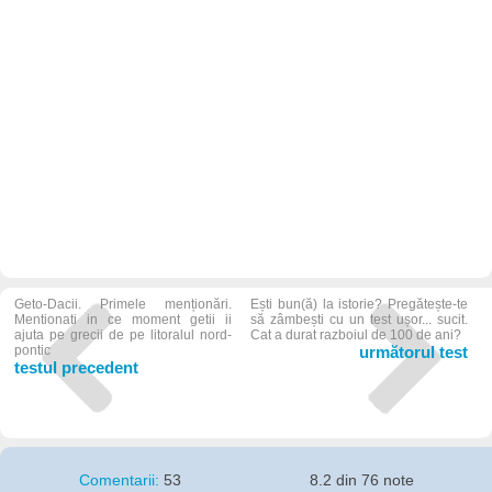
Geto-Dacii. Primele menționări.
Ești bun(ă) la istorie? Pregătește-te
Mentionati in ce moment getii ii
să zâmbești cu un test ușor... sucit.
ajuta pe grecii de pe litoralul nord-
Cat a durat razboiul de 100 de ani?
pontic
următorul test
testul precedent
Comentarii:
53
8.2 din 76 note