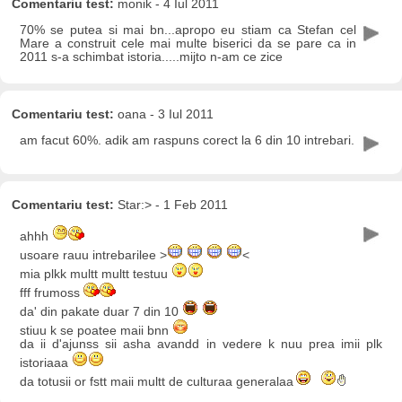
Comentariu test:
monik - 4 Iul 2011
70% se putea si mai bn...apropo eu stiam ca Stefan cel
Mare a construit cele mai multe biserici da se pare ca in
2011 s-a schimbat istoria.....mijto n-am ce zice
Comentariu test:
oana - 3 Iul 2011
am facut 60%. adik am raspuns corect la 6 din 10 intrebari.
Comentariu test:
Star:> - 1 Feb 2011
ahhh
usoare rauu intrebarilee >
<
mia plkk multt multt testuu
fff frumoss
da' din pakate duar 7 din 10
stiuu k se poatee maii bnn
da ii d'ajunss sii asha avandd in vedere k nuu prea imii plk
istoriaaa
da totusii or fstt maii multt de culturaa generalaa