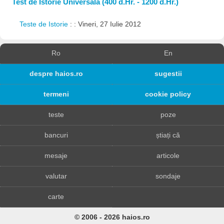
Test de Istorie Universală (400 d.Hr. - 1200 d.Hr.)
Teste de Istorie
: : Vineri, 27 Iulie 2012
Ro
En
despre haios.ro
sugestii
termeni
cookie policy
teste
poze
bancuri
știați că
mesaje
articole
valutar
sondaje
carte
© 2006 - 2026 haios.ro