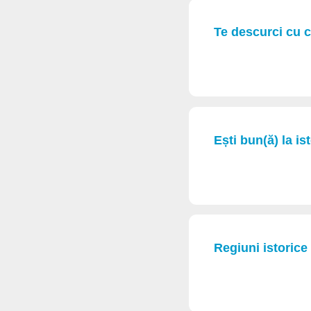
Te descurci cu c
Ești bun(ă) la is
Regiuni istorice