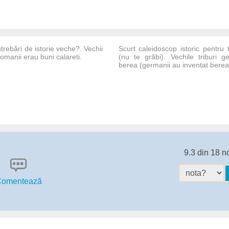
trebări de istorie veche?. Vechii
Scurt caleidoscop istoric pentru 
 romanii erau buni calareti.
(nu te grăbi). Vechile triburi 
berea (germanii au inventat berea
9.3 din 18 n
omentează