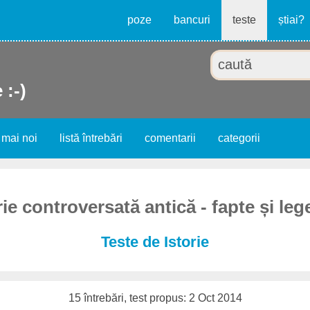
poze
bancuri
teste
știai?
 :-)
 mai noi
listă întrebări
comentarii
categorii
rie controversată antică - fapte și le
Teste de Istorie
15 întrebări, test propus: 2 Oct 2014