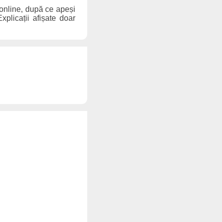
 online, după ce apeși
xplicații afișate doar