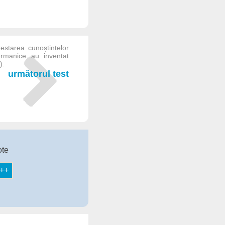
testarea cunoștințelor
germanice au inventat
).
următorul test
ote