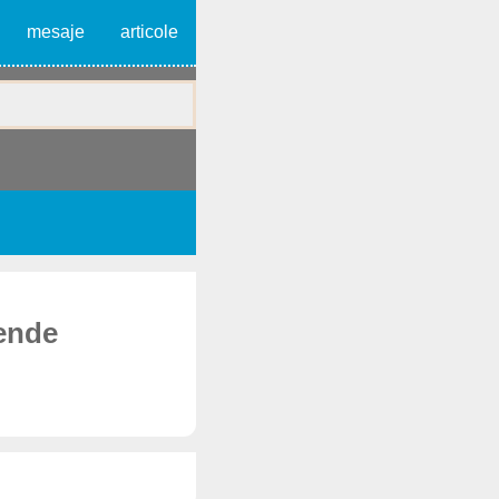
mesaje
articole
gende