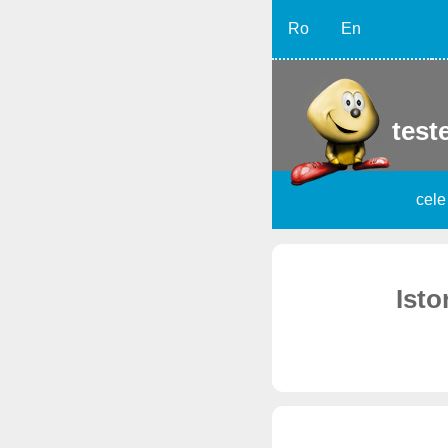
Ro
En
teste
cele
Isto