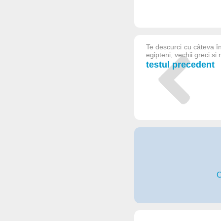
Te descurci cu câteva în
egipteni, vechii greci si
testul precedent
C