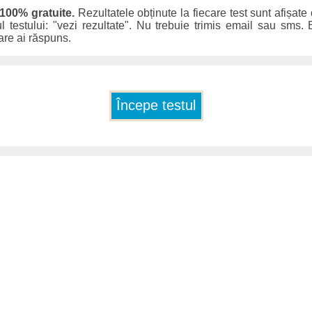
 100% gratuite.
Rezultatele obținute la fiecare test sunt afișate
ul testului: "vezi rezultate". Nu trebuie trimis email sau sms. E
care ai răspuns.