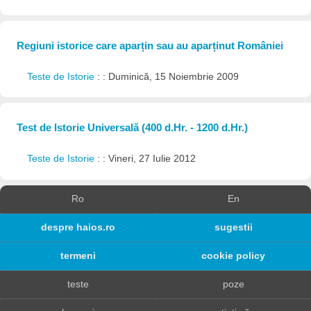
Regiuni istorice care aparțin sau au aparținut României
Teste de Istorie
: : Duminică, 15 Noiembrie 2009
Test de Istorie Universală (400 d.Hr. - 1200 d.Hr.)
Teste de Istorie
: : Vineri, 27 Iulie 2012
Ro
En
despre haios.ro
sugestii
termeni
cookie policy
teste
poze