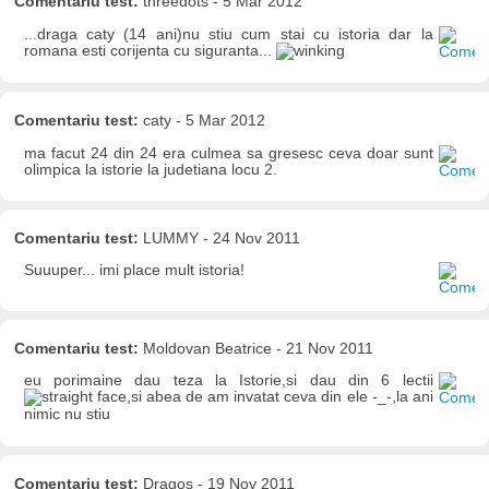
Comentariu test:
threedots - 5 Mar 2012
...draga caty (14 ani)nu stiu cum stai cu istoria dar la
romana esti corijenta cu siguranta...
Comentariu test:
caty - 5 Mar 2012
ma facut 24 din 24 era culmea sa gresesc ceva doar sunt
olimpica la istorie la judetiana locu 2.
Comentariu test:
LUMMY - 24 Nov 2011
Suuuper... imi place mult istoria!
Comentariu test:
Moldovan Beatrice - 21 Nov 2011
eu porimaine dau teza la Istorie,si dau din 6 lectii
,si abea de am invatat ceva din ele -_-,la ani
nimic nu stiu
Comentariu test:
Dragos - 19 Nov 2011