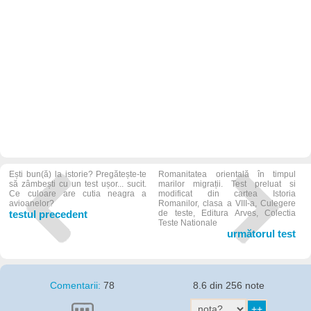
Ești bun(ă) la istorie? Pregătește-te
Romanitatea orientală în timpul
să zâmbești cu un test ușor... sucit.
marilor migrații. Test preluat si
Ce culoare are cutia neagra a
modificat din cartea Istoria
avioanelor?
Romanilor, clasa a VIII-a, Culegere
testul precedent
de teste, Editura Arves, Colectia
Teste Nationale
următorul test
Comentarii:
78
8.6 din 256 note