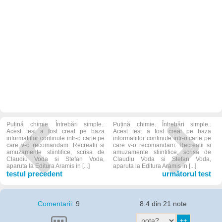
Puțină chimie. Întrebări simple..
Puțină chimie. Întrebări simple..
Acest test a fost creat pe baza
Acest test a fost creat pe baza
informatiilor continute intr-o carte pe
informatiilor continute intr-o carte pe
care v-o recomandam: Recreatii si
care v-o recomandam: Recreatii si
amuzamente stiintifice, scrisa de
amuzamente stiintifice, scrisa de
Claudiu Voda si Stefan Voda,
Claudiu Voda si Stefan Voda,
aparuta la Editura Aramis in [...]
aparuta la Editura Aramis in [...]
testul precedent
următorul test
Comentarii:
9
8.4 din 21 note