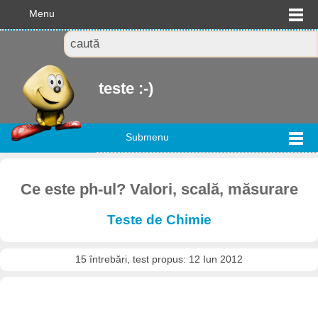
Menu
teste :-)
Submenu
Ce este ph-ul? Valori, scală, măsurare
Teste de Chimie
15 întrebări, test propus: 12 Iun 2012