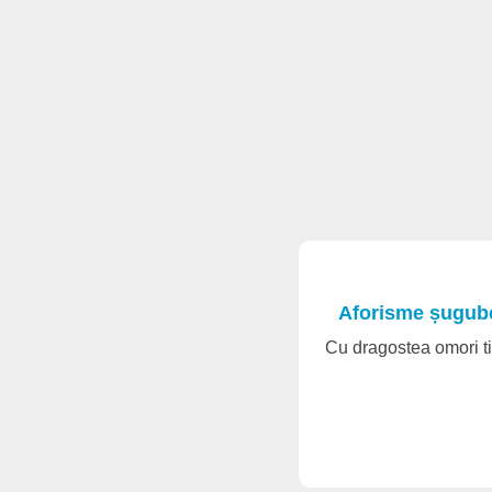
Aforisme șugube
Cu dragostea omori tim