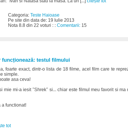
: "Ivan si Natasa stau la masa. La un [...]
citește tot
Categoria:
Teste Haioase
Pe site din data de: 19 Iulie 2013
Nota 8.8 din 22 voturi : :
Comentarii:
15
 funcționează: testul filmului
ca, foarte exact, dintr-o lista de 18 filme, acel film care te repre
ce simple.
 poate asa ceva!
si mie mi-a iesit "Shrek" si... chiar este filmul meu favorit si m
 a functionat!
ște tot