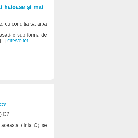
i haioase și mai
e, cu conditia sa aiba
lasati-le sub forma de
...]
citește tot
 C?
a) C?
 aceasta (linia C) se