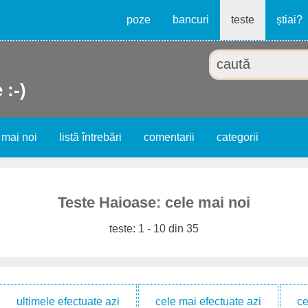
poze
bancuri
teste
știai?
 :-)
 mai noi
listă întrebări
comentarii
categorii
Teste Haioase: cele mai noi
teste: 1 - 10 din 35
ultimele efectuate azi
cele mai efectuate azi
ce