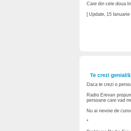
Care din cele doua li
[ Update, 15 Ianuarie [
Te crezi genial/
Daca te crezi o perso
Radio Erevan propune 
persoane care vad mult
Nu ai nevoie de cunos
*