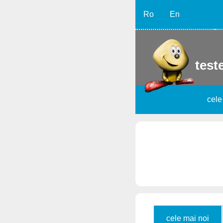
Ro
En
teste
cele
cele mai noi