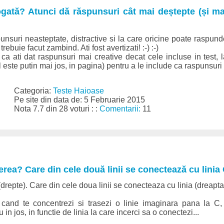
ogată? Atunci dă răspunsuri cât mai deștepte (și ma
unsuri neasteptate, distractive si la care oricine poate raspund
trebuie facut zambind. Ati fost avertizati! :-) :-)
ca ati dat raspunsuri mai creative decat cele incluse in test, 
 este putin mai jos, in pagina) pentru a le include ca raspunsuri [
Categoria:
Teste Haioase
Pe site din data de: 5 Februarie 2015
Nota 7.7 din 28 voturi : :
Comentarii:
11
erea? Care din cele două linii se conectează cu linia
 (drepte). Care din cele doua linii se conecteaza cu linia (dreapt
and te concentrezi si trasezi o linie imaginara pana la C,
in jos, in functie de linia la care incerci sa o conectezi...