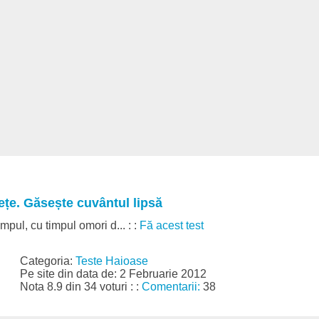
țe. Găsește cuvântul lipsă
pul, cu timpul omori d... : :
Fă acest test
Categoria:
Teste Haioase
Pe site din data de: 2 Februarie 2012
Nota 8.9 din 34 voturi : :
Comentarii:
38