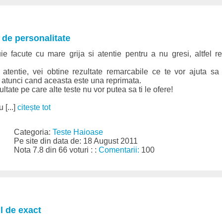
t de personalitate
ie facute cu mare grija si atentie pentru a nu gresi, altfel r
atentie, vei obtine rezultate remarcabile ce te vor ajuta sa i
si atunci cand aceasta este una reprimata.
ltate pe care alte teste nu vor putea sa ti le ofere!
 [...]
citește tot
Categoria:
Teste Haioase
Pe site din data de: 18 August 2011
Nota 7.8 din 66 voturi : :
Comentarii:
100
il de exact