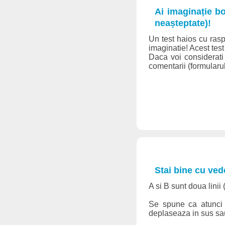
Ai imaginație b
neașteptate)!
Un test haios cu rasp
imaginatie! Acest test 
Daca voi considerati 
comentarii (formularul
Stai bine cu ved
A si B sunt doua linii
Se spune ca atunci c
deplaseaza in sus sau 