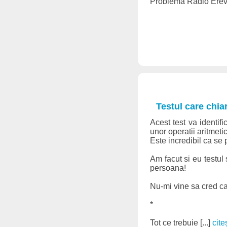
Problema Radio Erevan
Testul care chiar
Acest test va identifi
unor operatii aritmeti
Este incredibil ca se
Am facut si eu testul 
persoana!
Nu-mi vine sa cred ca
*
Tot ce trebuie [...]
cite