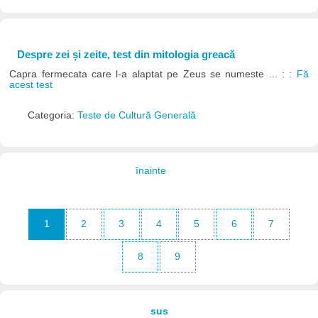
Despre zei și zeite, test din mitologia greacă
Capra fermecata care l-a alaptat pe Zeus se numeste ... : :
Fă
acest test
Categoria:
Teste de Cultură Generală
înainte
1
2
3
4
5
6
7
8
9
sus