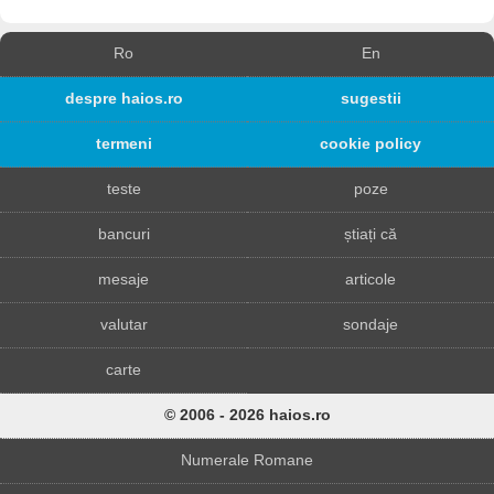
Ro
En
despre haios.ro
sugestii
termeni
cookie policy
teste
poze
bancuri
știați că
mesaje
articole
valutar
sondaje
carte
© 2006 - 2026 haios.ro
Numerale Romane