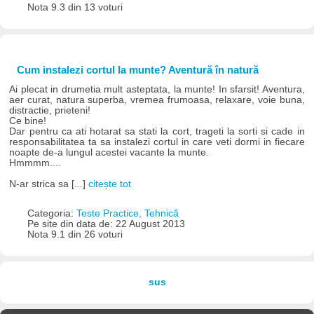
Nota 9.3 din 13 voturi
Cum instalezi cortul la munte? Aventură în natură
Ai plecat in drumetia mult asteptata, la munte! In sfarsit! Aventura,
aer curat, natura superba, vremea frumoasa, relaxare, voie buna,
distractie, prieteni!
Ce bine!
Dar pentru ca ati hotarat sa stati la cort, trageti la sorti si cade in
responsabilitatea ta sa instalezi cortul in care veti dormi in fiecare
noapte de-a lungul acestei vacante la munte.
Hmmmm....
N-ar strica sa [...]
citește tot
Categoria:
Teste Practice, Tehnică
Pe site din data de: 22 August 2013
Nota 9.1 din 26 voturi
sus