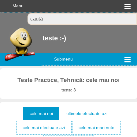
Menu
teste :-)
Submenu
Teste Practice, Tehnică: cele mai noi
teste: 3
cele mai noi
ultimele efectuate azi
cele mai efectuate azi
cele mai mari note