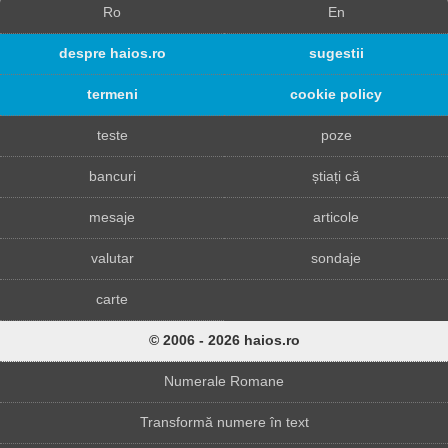
Ro
En
despre haios.ro
sugestii
termeni
cookie policy
teste
poze
bancuri
știați că
mesaje
articole
valutar
sondaje
carte
© 2006 - 2026 haios.ro
Numerale Romane
Transformă numere în text