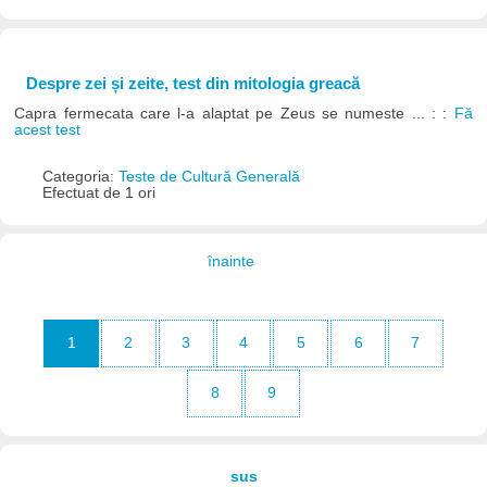
Despre zei și zeite, test din mitologia greacă
Capra fermecata care l-a alaptat pe Zeus se numeste ... : :
Fă
acest test
Categoria:
Teste de Cultură Generală
Efectuat de 1 ori
înainte
1
2
3
4
5
6
7
8
9
sus