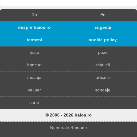
Ro
En
despre haios.ro
sugestii
termeni
cookie policy
teste
poze
bancuri
știați că
mesaje
articole
valutar
sondaje
carte
© 2006 - 2026 haios.ro
Numerale Romane