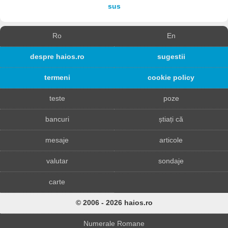
sus
Ro
En
despre haios.ro
sugestii
termeni
cookie policy
teste
poze
bancuri
știați că
mesaje
articole
valutar
sondaje
carte
© 2006 - 2026 haios.ro
Numerale Romane