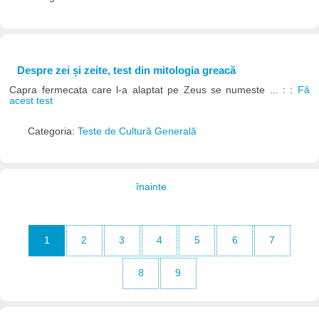
Despre zei și zeite, test din mitologia greacă
Capra fermecata care l-a alaptat pe Zeus se numeste ... : :
Fă
acest test
Categoria:
Teste de Cultură Generală
înainte
1
2
3
4
5
6
7
8
9