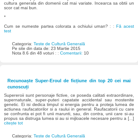
cultura generala din domenii cat mai variate. Incearca sa obtii un
scor cat mai bun.
*
Cum se numeste partea colorata a ochiului uman? : :
Fă acest
test
Categoria:
Teste de Cultură Generală
Pe site din data de: 23 Martie 2015
Nota 8.6 din 48 voturi : :
Comentarii:
10
Recunoaște Super-Eroul de ficțiune din top 20 cei mai
cunoscuți
Supereroii sunt personaje fictive, ce poseda calitati extraordinare,
supernaturale, super-puteri capatate accidental sau mostenite
genetic. Ei isi dedica timpul si energia pentru a proteja lumea de
actiunea raufacatorilor si a raului in general. Raufacatorii cu care
se confrunta ei pot fi unii marunti, sau, din contra, unii care si-au
propus sa distruga lumea si au si mijloacele necesare pentru a [...]
citește tot
Categoria:
Teste de Cultură Generală