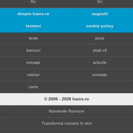
Ro
En
despre haios.ro
sugestii
termeni
cookie policy
teste
poze
bancuri
știați că
mesaje
articole
valutar
sondaje
carte
© 2006 - 2026 haios.ro
Numerale Romane
Transformă numere în text