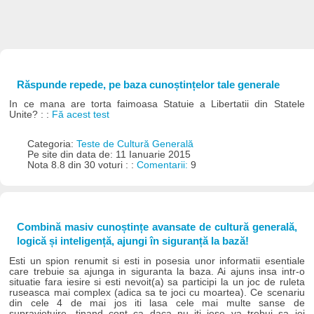
Răspunde repede, pe baza cunoștințelor tale generale
In ce mana are torta faimoasa Statuie a Libertatii din Statele
Unite? : :
Fă acest test
Categoria:
Teste de Cultură Generală
Pe site din data de: 11 Ianuarie 2015
Nota 8.8 din 30 voturi : :
Comentarii:
9
Combină masiv cunoștințe avansate de cultură generală,
logică și inteligență, ajungi în siguranță la bază!
Esti un spion renumit si esti in posesia unor informatii esentiale
care trebuie sa ajunga in siguranta la baza. Ai ajuns insa intr-o
situatie fara iesire si esti nevoit(a) sa participi la un joc de ruleta
ruseasca mai complex (adica sa te joci cu moartea). Ce scenariu
din cele 4 de mai jos iti lasa cele mai multe sanse de
supravietuire, tinand cont ca daca nu iti iese va trebui sa iei