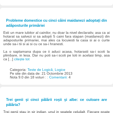
Probleme domestice cu cinci câini maidanezi adoptați din
adăposturile primăriei
Esti un mare iubitor al cainilor, nu doar la nivel declarativ, asa ca ai
hotarat sa salvezi si sa adopti 5 caini fara stapan (maidanezi) din
adaposturile primariei, mai ales ca locuiesti la casa si ai o curte
unde sa-i tii si ai si cu ce sa-i hranesti.
La o saptamana dupa ce ii aduci acasa, hotarasti sa-i scoti la
plimbare, in lesa. Dar nu poti sa-i scoti pe toti in acelasi timp, asa
ca [...]
citește tot
Categoria:
Teste de Logică, Logice
Pe site din data de: 21 Octombrie 2013
Nota 9.0 din 18 voturi : :
Comentarii:
4
Trei genii și cinci pălării roșii și albe: ce culoare are
pălăria?
Trei genii stau in sir indian, unul in spatele celuilalt. Fiecare poate