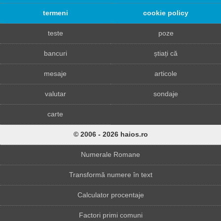
termeni
cookie policy
teste
poze
bancuri
știați că
mesaje
articole
valutar
sondaje
carte
© 2006 - 2026 haios.ro
Numerale Romane
Transformă numere în text
Calculator procentaje
Factori primi comuni