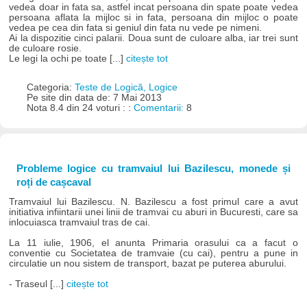
vedea doar in fata sa, astfel incat persoana din spate poate vedea
persoana aflata la mijloc si in fata, persoana din mijloc o poate
vedea pe cea din fata si geniul din fata nu vede pe nimeni.
Ai la dispozitie cinci palarii. Doua sunt de culoare alba, iar trei sunt
de culoare rosie.
Le legi la ochi pe toate [...]
citește tot
Categoria:
Teste de Logică, Logice
Pe site din data de: 7 Mai 2013
Nota 8.4 din 24 voturi : :
Comentarii:
8
Probleme logice cu tramvaiul lui Bazilescu, monede și
roți de cașcaval
Tramvaiul lui Bazilescu. N. Bazilescu a fost primul care a avut
initiativa infiintarii unei linii de tramvai cu aburi in Bucuresti, care sa
inlocuiasca tramvaiul tras de cai.
La 11 iulie, 1906, el anunta Primaria orasului ca a facut o
conventie cu Societatea de tramvaie (cu cai), pentru a pune in
circulatie un nou sistem de transport, bazat pe puterea aburului.
- Traseul [...]
citește tot