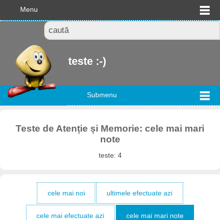
Menu
teste :-)
Submenu
Teste de Atenție și Memorie: cele mai mari
note
teste: 4
cele mai noi
ultimele efectuate azi
cele mai efectuate azi
cele mai mari note