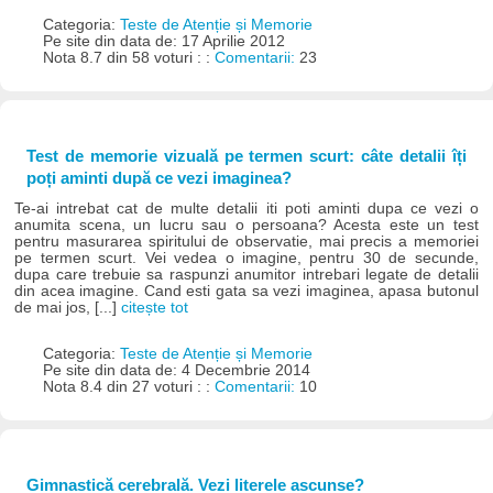
Categoria:
Teste de Atenție și Memorie
Pe site din data de: 17 Aprilie 2012
Nota 8.7 din 58 voturi : :
Comentarii:
23
Test de memorie vizuală pe termen scurt: câte detalii îți
poți aminti după ce vezi imaginea?
Te-ai intrebat cat de multe detalii iti poti aminti dupa ce vezi o
anumita scena, un lucru sau o persoana? Acesta este un test
pentru masurarea spiritului de observatie, mai precis a memoriei
pe termen scurt. Vei vedea o imagine, pentru 30 de secunde,
dupa care trebuie sa raspunzi anumitor intrebari legate de detalii
din acea imagine. Cand esti gata sa vezi imaginea, apasa butonul
de mai jos, [...]
citește tot
Categoria:
Teste de Atenție și Memorie
Pe site din data de: 4 Decembrie 2014
Nota 8.4 din 27 voturi : :
Comentarii:
10
Gimnastică cerebrală. Vezi literele ascunse?