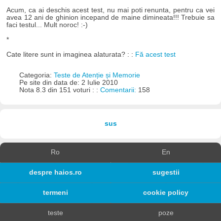
Acum, ca ai deschis acest test, nu mai poti renunta, pentru ca vei
avea 12 ani de ghinion incepand de maine dimineata!!! Trebuie sa
faci testul... Mult noroc! :-)
*
Cate litere sunt in imaginea alaturata? : :
Fă acest test
Categoria:
Teste de Atenție și Memorie
Pe site din data de: 2 Iulie 2010
Nota 8.3 din 151 voturi : :
Comentarii:
158
sus
Ro
En
despre haios.ro
sugestii
termeni
cookie policy
teste
poze