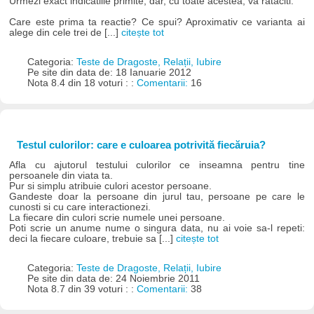
Urmezi exact indicatiile primite, dar, cu toate acestea, va rataciti.
Care este prima ta reactie? Ce spui? Aproximativ ce varianta ai
alege din cele trei de [...]
citește tot
Categoria:
Teste de Dragoste, Relații, Iubire
Pe site din data de: 18 Ianuarie 2012
Nota 8.4 din 18 voturi : :
Comentarii:
16
Testul culorilor: care e culoarea potrivită fiecăruia?
Afla cu ajutorul testului culorilor ce inseamna pentru tine
persoanele din viata ta.
Pur si simplu atribuie culori acestor persoane.
Gandeste doar la persoane din jurul tau, persoane pe care le
cunosti si cu care interactionezi.
La fiecare din culori scrie numele unei persoane.
Poti scrie un anume nume o singura data, nu ai voie sa-l repeti:
deci la fiecare culoare, trebuie sa [...]
citește tot
Categoria:
Teste de Dragoste, Relații, Iubire
Pe site din data de: 24 Noiembrie 2011
Nota 8.7 din 39 voturi : :
Comentarii:
38