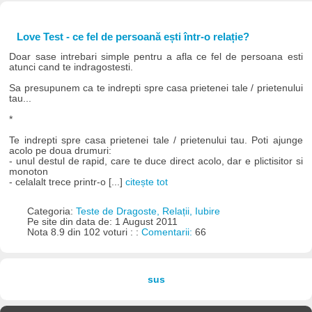
Love Test - ce fel de persoană ești într-o relație?
Doar sase intrebari simple pentru a afla ce fel de persoana esti
atunci cand te indragostesti.
Sa presupunem ca te indrepti spre casa prietenei tale / prietenului
tau...
*
Te indrepti spre casa prietenei tale / prietenului tau. Poti ajunge
acolo pe doua drumuri:
- unul destul de rapid, care te duce direct acolo, dar e plictisitor si
monoton
- celalalt trece printr-o [...]
citește tot
Categoria:
Teste de Dragoste, Relații, Iubire
Pe site din data de: 1 August 2011
Nota 8.9 din 102 voturi : :
Comentarii:
66
sus