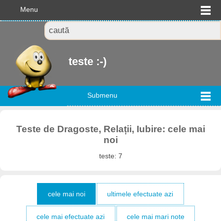
Menu
teste :-)
Submenu
Teste de Dragoste, Relații, Iubire: cele mai
noi
teste: 7
cele mai noi
ultimele efectuate azi
cele mai efectuate azi
cele mai mari note