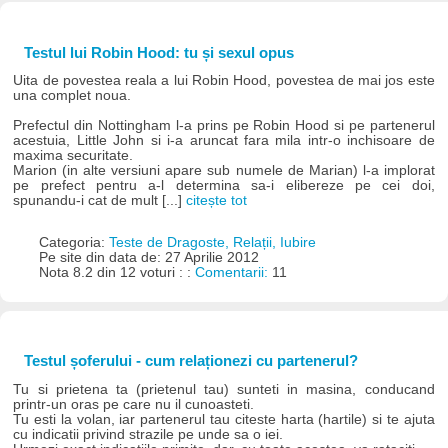
Testul lui Robin Hood: tu și sexul opus
Uita de povestea reala a lui Robin Hood, povestea de mai jos este
una complet noua.
Prefectul din Nottingham l-a prins pe Robin Hood si pe partenerul
acestuia, Little John si i-a aruncat fara mila intr-o inchisoare de
maxima securitate.
Marion (in alte versiuni apare sub numele de Marian) l-a implorat
pe prefect pentru a-l determina sa-i elibereze pe cei doi,
spunandu-i cat de mult [...]
citește tot
Categoria:
Teste de Dragoste, Relații, Iubire
Pe site din data de: 27 Aprilie 2012
Nota 8.2 din 12 voturi : :
Comentarii:
11
Testul șoferului - cum relaționezi cu partenerul?
Tu si prietena ta (prietenul tau) sunteti in masina, conducand
printr-un oras pe care nu il cunoasteti.
Tu esti la volan, iar partenerul tau citeste harta (hartile) si te ajuta
cu indicatii privind strazile pe unde sa o iei.