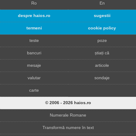
Ro
En
despre haios.ro
sugestii
termeni
cookie policy
teste
poze
bancuri
știați că
mesaje
articole
valutar
sondaje
carte
© 2006 - 2026 haios.ro
Numerale Romane
Transformă numere în text