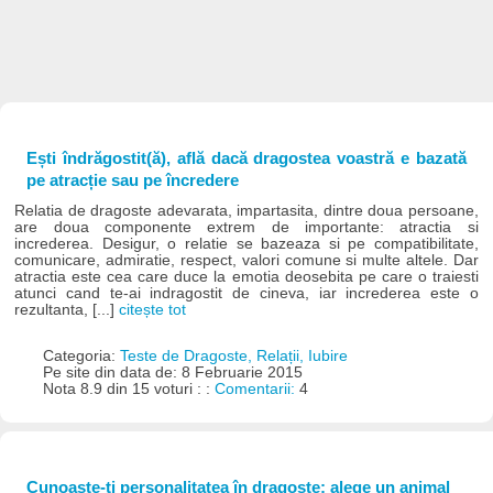
Ești îndrăgostit(ă), află dacă dragostea voastră e bazată
pe atracție sau pe încredere
Relatia de dragoste adevarata, impartasita, dintre doua persoane,
are doua componente extrem de importante: atractia si
increderea. Desigur, o relatie se bazeaza si pe compatibilitate,
comunicare, admiratie, respect, valori comune si multe altele. Dar
atractia este cea care duce la emotia deosebita pe care o traiesti
atunci cand te-ai indragostit de cineva, iar increderea este o
rezultanta, [...]
citește tot
Categoria:
Teste de Dragoste, Relații, Iubire
Pe site din data de: 8 Februarie 2015
Nota 8.9 din 15 voturi : :
Comentarii:
4
Cunoaște-ți personalitatea în dragoste: alege un animal