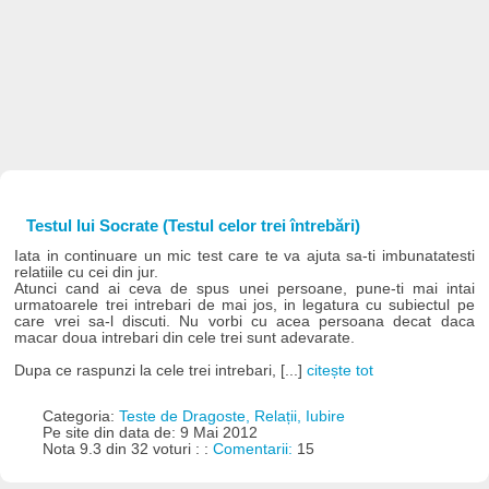
Testul lui Socrate (Testul celor trei întrebări)
Iata in continuare un mic test care te va ajuta sa-ti imbunatatesti
relatiile cu cei din jur.
Atunci cand ai ceva de spus unei persoane, pune-ti mai intai
urmatoarele trei intrebari de mai jos, in legatura cu subiectul pe
care vrei sa-l discuti. Nu vorbi cu acea persoana decat daca
macar doua intrebari din cele trei sunt adevarate.
Dupa ce raspunzi la cele trei intrebari, [...]
citește tot
Categoria:
Teste de Dragoste, Relații, Iubire
Pe site din data de: 9 Mai 2012
Nota 9.3 din 32 voturi : :
Comentarii:
15