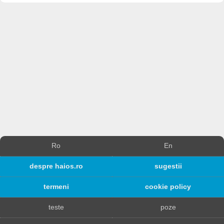
Ro
En
despre haios.ro
sugestii
termeni
cookie policy
teste
poze