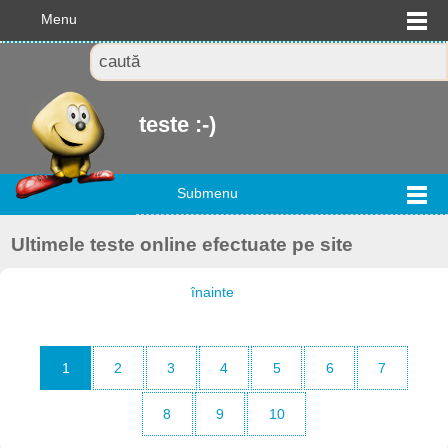
Menu
teste :-)
Submenu
Ultimele teste online efectuate pe site
înainte
1
2
3
4
5
6
7
8
9
10