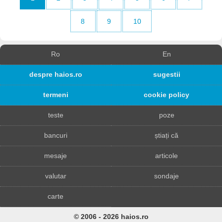
8
9
10
Ro
En
despre haios.ro
sugestii
termeni
cookie policy
teste
poze
bancuri
știați că
mesaje
articole
valutar
sondaje
carte
© 2006 - 2026 haios.ro